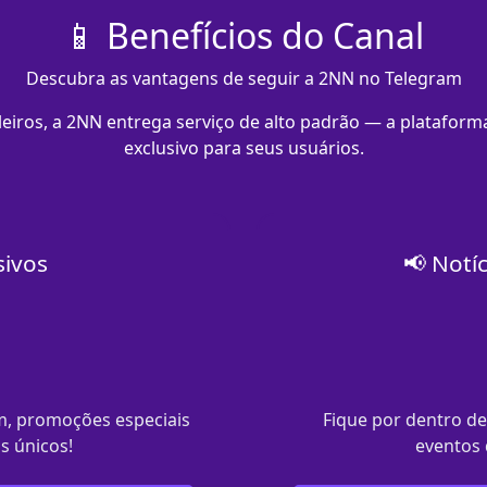
📱 Benefícios do Canal
Descubra as vantagens de seguir a 2NN no Telegram
eiros, a 2NN entrega serviço de alto padrão — a plataforma 
exclusivo para seus usuários.
sivos
📢 Notí
m, promoções especiais
Fique por dentro d
s únicos!
eventos 