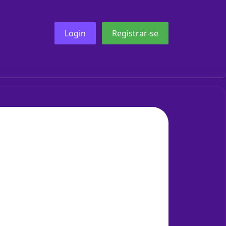
Login
Registrar-se