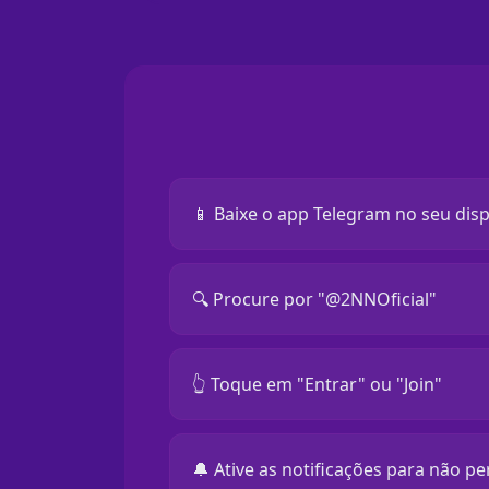
📱 Baixe o app Telegram no seu disp
🔍 Procure por "@2NNOficial"
👆 Toque em "Entrar" ou "Join"
🔔 Ative as notificações para não p