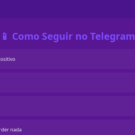
📱 Como Seguir no Telegram
ositivo
erder nada