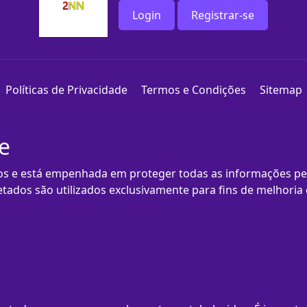
Login
Registrar-se
Políticas de Privacidade
Termos e Condições
Sitemap
de
rios e está empenhada em proteger todas as informações pe
tados são utilizados exclusivamente para fins de melhoria