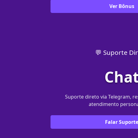
Ver Bônus
💬 Suporte Di
Cha
Suporte direto via Telegram, r
atendimento persona
Falar Suport