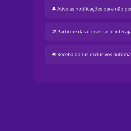
🔔 Ative as notificações para não p
💬 Participe das conversas e interaj
🎁 Receba bônus exclusivos autom