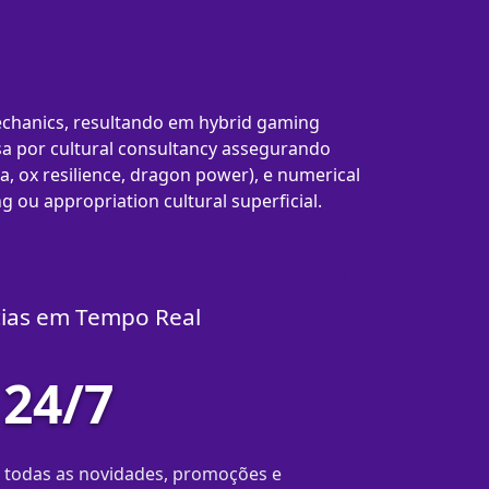
mechanics, resultando em hybrid gaming
ssa por cultural consultancy assegurando
ça, ox resilience, dragon power), e numerical
 ou appropriation cultural superficial.
cias em Tempo Real
24/7
e todas as novidades, promoções e