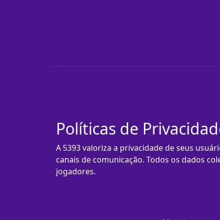
Políticas de Privacida
A 5393 valoriza a privacidade de seus usuá
canais de comunicação. Todos os dados cole
jogadores.