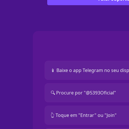
📱 Baixe o app Telegram no seu disp
🔍 Procure por "@5393Oficial"
👆 Toque em "Entrar" ou "Join"