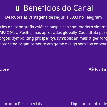
📱 Benefícios do Canal
Descubra as vantagens de seguir a 5393 no Telegram
turies de iconografia asiática auspiciosa com modern slot 
AC (Asia-Pacific) mas apreciadas globally. Cada título pa
d/gold symbolizing prosperity), symbolic animals (tiger for
y) integrated organicamente em game design sem stereotyping
sivos
📢 Notí
m, promoções especiais
Fique por dentro d