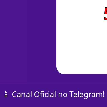
📱 Canal Oficial no Telegram!