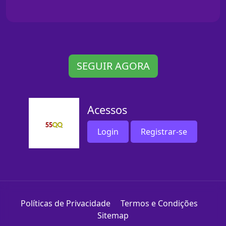
SEGUIR AGORA
Acessos
Login
Registrar-se
Políticas de Privacidade
Termos e Condições
Sitemap