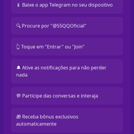
📱 Baixe o app Telegram no seu dispositivo
🔍 Procure por "@55QQOficial"
👆 Toque em "Entrar" ou "Join"
🔔 Ative as notificações para não perder
nada
💬 Participe das conversas e interaja
🎁 Receba bônus exclusivos
automaticamente