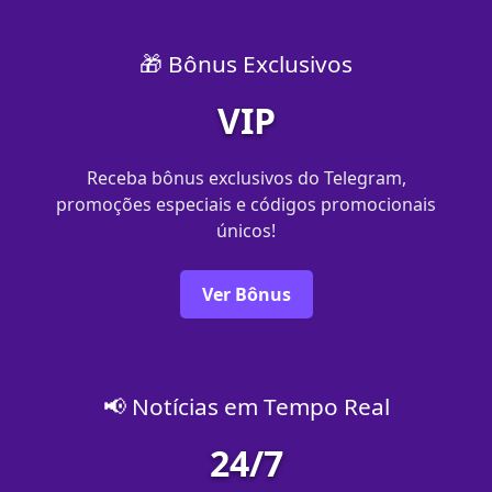
🎁 Bônus Exclusivos
VIP
Receba bônus exclusivos do Telegram,
promoções especiais e códigos promocionais
únicos!
Ver Bônus
📢 Notícias em Tempo Real
24/7