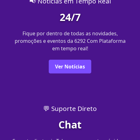
📢 Notícias em Tempo Real
24/7
Fique por dentro de todas as novidades,
promoções e eventos da 6292 Com Plataforma
em tempo real!
Ver Notícias
💬 Suporte Direto
Chat