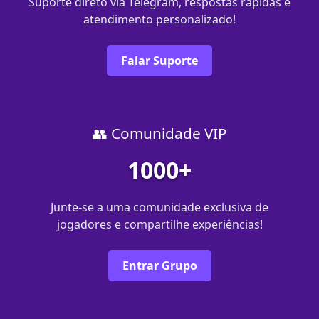
Suporte direto via Telegram, respostas rápidas e
atendimento personalizado!
Falar Suporte
👥 Comunidade VIP
1000+
Junte-se a uma comunidade exclusiva de
jogadores e compartilhe experiências!
Entrar Grupo