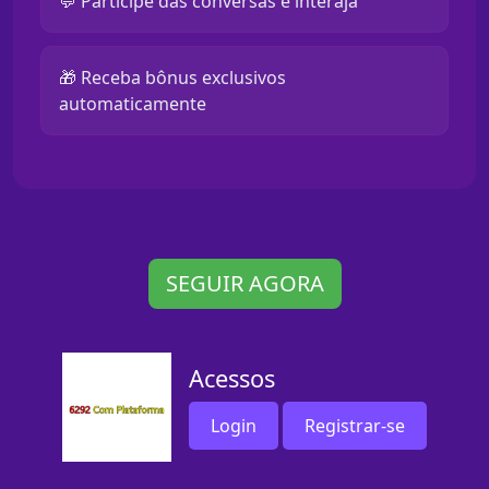
💬 Participe das conversas e interaja
🎁 Receba bônus exclusivos
automaticamente
SEGUIR AGORA
Acessos
Login
Registrar-se