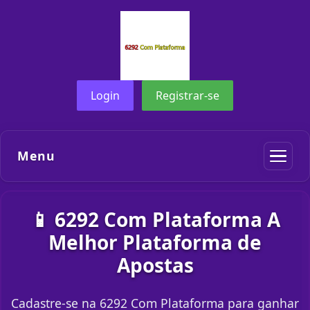
Login
Registrar-se
Menu
📱 6292 Com Plataforma A
Melhor Plataforma de
Apostas
Cadastre-se na 6292 Com Plataforma para ganhar