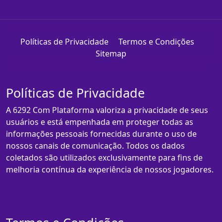
Políticas de Privacidade
Termos e Condições
Sitemap
Políticas de Privacidade
A 6292 Com Plataforma valoriza a privacidade de seus
usuários e está empenhada em proteger todas as
informações pessoais fornecidas durante o uso de
nossos canais de comunicação. Todos os dados
coletados são utilizados exclusivamente para fins de
melhoria contínua da experiência de nossos jogadores.