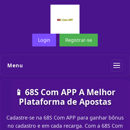
Login
Registrar-se
Menu
📱 68S Com APP A Melhor
Plataforma de Apostas
Cadastre-se na 68S Com APP para ganhar bônus
no cadastro e em cada recarga. Com a 68S Com