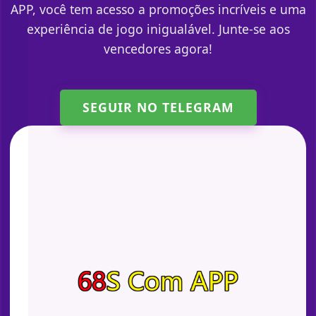
APP, você tem acesso a promoções incríveis e uma
experiência de jogo inigualável. Junte-se aos
vencedores agora!
SEGUIR NO TELEGRAM