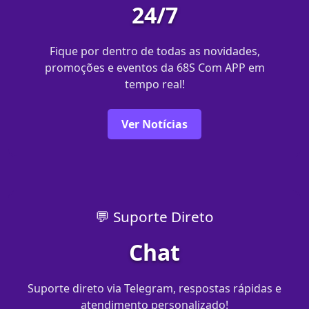
24/7
Fique por dentro de todas as novidades,
promoções e eventos da 68S Com APP em
tempo real!
Ver Notícias
💬 Suporte Direto
Chat
Suporte direto via Telegram, respostas rápidas e
atendimento personalizado!