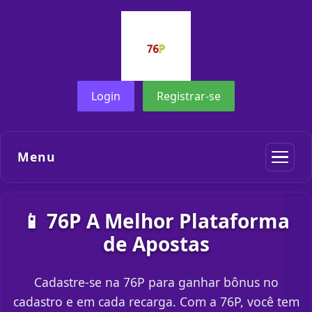
Login
Registrar-se
Menu
📱 76P A Melhor Plataforma
de Apostas
Cadastre-se na 76P para ganhar bônus no
cadastro e em cada recarga. Com a 76P, você tem