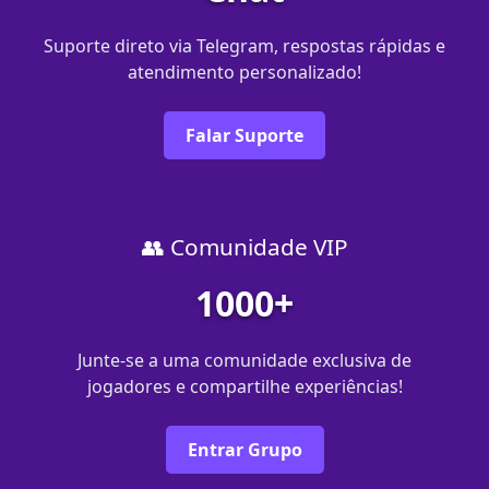
Suporte direto via Telegram, respostas rápidas e
atendimento personalizado!
Falar Suporte
👥 Comunidade VIP
1000+
Junte-se a uma comunidade exclusiva de
jogadores e compartilhe experiências!
Entrar Grupo