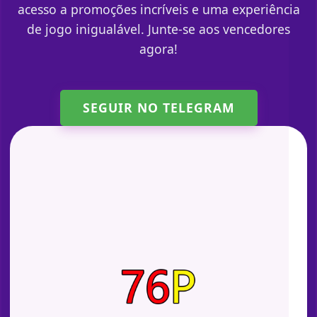
acesso a promoções incríveis e uma experiência
de jogo inigualável. Junte-se aos vencedores
agora!
SEGUIR NO TELEGRAM