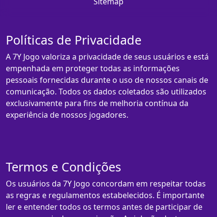
Sitemap
Políticas de Privacidade
A 7Y Jogo valoriza a privacidade de seus usuários e está
empenhada em proteger todas as informações
pessoais fornecidas durante o uso de nossos canais de
comunicação. Todos os dados coletados são utilizados
exclusivamente para fins de melhoria contínua da
experiência de nossos jogadores.
Termos e Condições
Os usuários da 7Y Jogo concordam em respeitar todas
as regras e regulamentos estabelecidos. É importante
ler e entender todos os termos antes de participar de