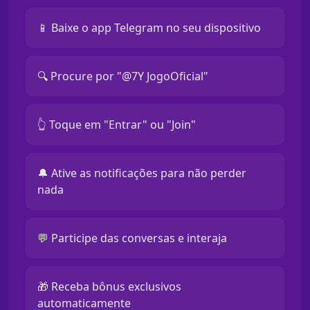
📱 Baixe o app Telegram no seu dispositivo
🔍 Procure por "@7Y JogoOficial"
👆 Toque em "Entrar" ou "Join"
🔔 Ative as notificações para não perder
nada
💬 Participe das conversas e interaja
🎁 Receba bônus exclusivos
automaticamente