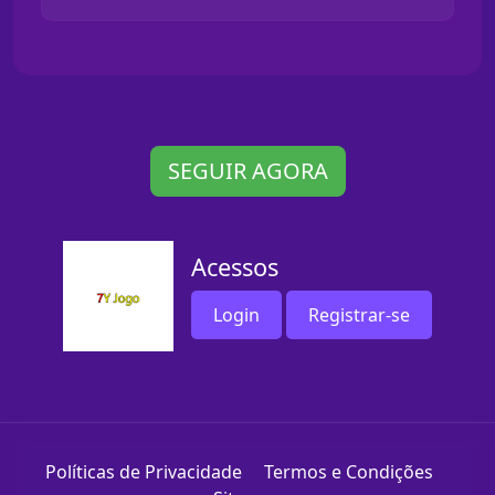
SEGUIR AGORA
Acessos
Login
Registrar-se
Políticas de Privacidade
Termos e Condições