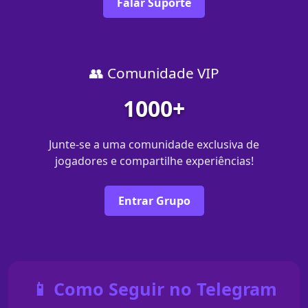
Falar Suporte
👥 Comunidade VIP
1000+
Junte-se a uma comunidade exclusiva de
jogadores e compartilhe experiências!
Entrar Grupo
📱 Como Seguir no Telegram