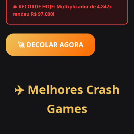
🔥
RECORDE HOJE:
Multiplicador de 4.847x
rendeu R$ 97.000!
🚀 DECOLAR AGORA
✈️ Melhores Crash
Games