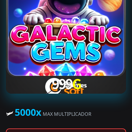
5000x
🛩️
MAX MULTIPLICADOR