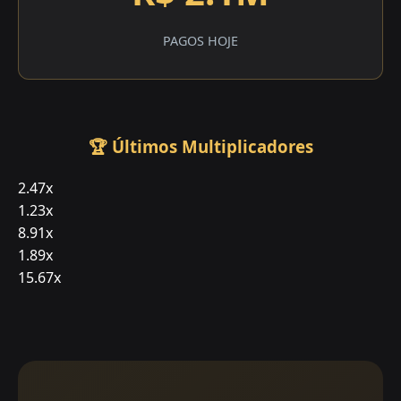
PAGOS HOJE
🏆 Últimos Multiplicadores
2.47x
1.23x
8.91x
1.89x
15.67x