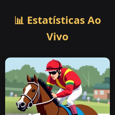
📊 Estatísticas Ao
Vivo