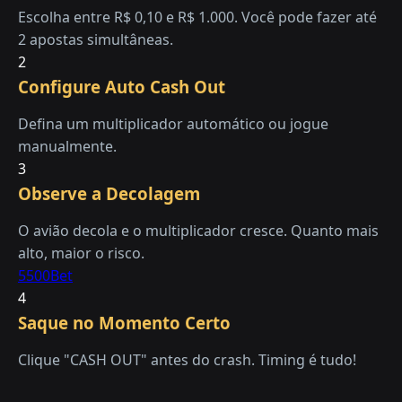
Escolha entre R$ 0,10 e R$ 1.000. Você pode fazer até
2 apostas simultâneas.
2
Configure Auto Cash Out
Defina um multiplicador automático ou jogue
manualmente.
3
Observe a Decolagem
O avião decola e o multiplicador cresce. Quanto mais
alto, maior o risco.
5500Bet
4
Saque no Momento Certo
Clique "CASH OUT" antes do crash. Timing é tudo!